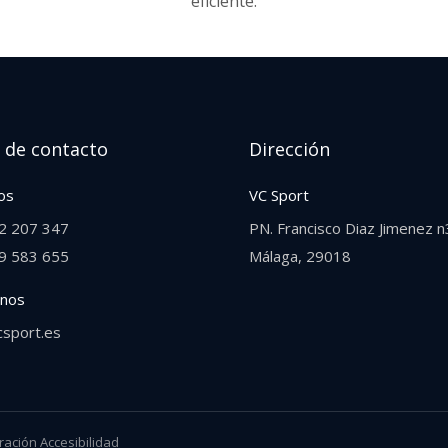
eficiente.
 de contacto
Dirección
os
VC Sport
2 207 347
PN. Francisco Diaz Jimenez n
9 583 655‬
Málaga, 29018
enos
csport.es
ración Accesibilidad