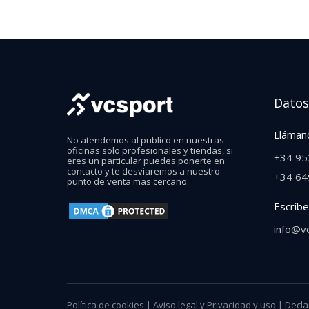
Datos
Lláman
No atendemos al publico en nuestras
oficinas solo profesionales y tiendas, si
+34 95
eres un particular puedes ponerte en
contacto y te desviaremos a nuestro
+34 64
punto de venta mas cercano.
Escríb
info@v
Política de cookies
|
Aviso legal y Privacidad y uso
|
Decla