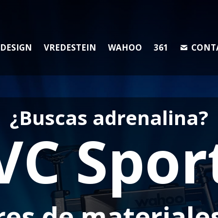
 DESIGN
VREDESTEIN
WAHOO
361
CONT
¿Buscas adrenalina?
VC Spor
res de materiale